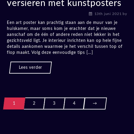
versieren met kunstposters
13th juni 2021
by
Een art poster kan prachtig staan aan de muur van je
huiskamer, maar soms kom je erachter dat je nieuwe
aanschaf om de één of andere reden niet lekker in het
gezichtsveld ligt. Je interieur inrichten kan op hele fijne
details aankomen waarmee je het verschil tussen top of
flop maakt. Volg deze eenvoudige tips […]
Lees verder
1
2
3
4
→
Posts
naviga